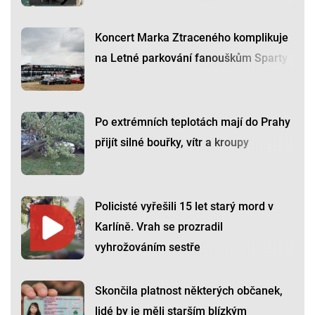
Koncert Marka Ztraceného komplikuje
na Letné parkování fanouškům Sparty
Po extrémních teplotách mají do Prahy
přijít silné bouřky, vítr a kroupy
Policisté vyřešili 15 let starý mord v
Karlíně. Vrah se prozradil
vyhrožováním sestře
Skončila platnost některých občanek,
lidé by je měli starším blízkým