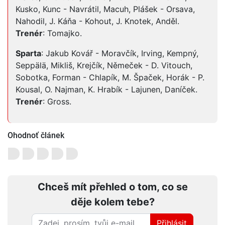
Kusko, Kunc - Navrátil, Macuh, Plášek - Orsava,
Nahodil, J. Káňa - Kohout, J. Knotek, Anděl.
Trenér
: Tomajko.
Sparta
: Jakub Kovář - Moravčík, Irving, Kempný,
Seppälä, Mikliš, Krejčík, Němeček - D. Vitouch,
Sobotka, Forman - Chlapík, M. Špaček, Horák - P.
Kousal, O. Najman, K. Hrabík - Lajunen, Daníček.
Trenér
: Gross.
Ohodnoť článek
Chceš mít přehled o tom, co se
děje kolem tebe?
Přihlásit