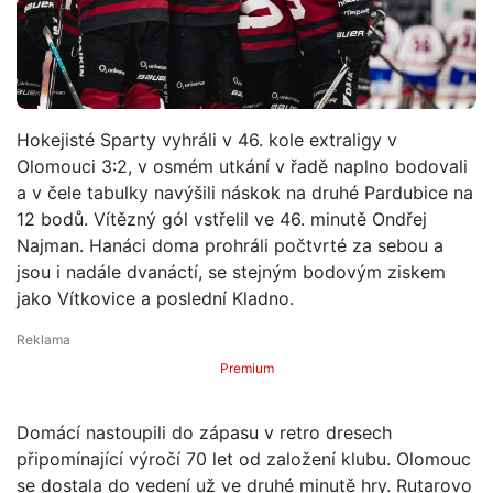
Hokejisté Sparty vyhráli v 46. kole extraligy v
Olomouci 3:2, v osmém utkání v řadě naplno bodovali
a v čele tabulky navýšili náskok na druhé Pardubice na
12 bodů. Vítězný gól vstřelil ve 46. minutě Ondřej
Najman. Hanáci doma prohráli počtvrté za sebou a
jsou i nadále dvanáctí, se stejným bodovým ziskem
jako Vítkovice a poslední Kladno.
Premium
Domácí nastoupili do zápasu v retro dresech
připomínající výročí 70 let od založení klubu. Olomouc
se dostala do vedení už ve druhé minutě hry. Rutarovo