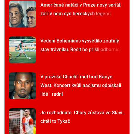
Američané natáčí v Praze nový seriál,
září v něm syn hereckých legend
Vedení Bohemians vysvětlilo zoufalý
stav trávníku. Řešit ho přišli odborníci
V pražské Chuchli měl hrát Kanye
West. Koncert kvůli nacismu odpískali
lidé i radní
Je rozhodnuto. Chorý zůstává ve Slavii,
chtěl to Tykač