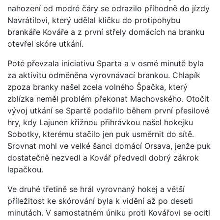
nahození od modré čáry se odrazilo příhodně do jízdy
Navrátilovi, který udělal kličku do protipohybu
brankáře Kováře a z první střely domácích na branku
otevřel skóre utkání.
Poté převzala iniciativu Sparta a v osmé minutě byla
za aktivitu odměněna vyrovnávací brankou. Chlapík
zpoza branky našel zcela volného Špačka, který
zblízka neměl problém překonat Machovského. Otočit
vývoj utkání se Spartě podařilo během první přesilové
hry, kdy Lajunen křižnou přihrávkou našel hokejku
Sobotky, kterému stačilo jen puk usměrnit do sítě.
Srovnat mohl ve velké šanci domácí Orsava, jenže puk
dostatečně nezvedl a Kovář předvedl dobrý zákrok
lapačkou.
Ve druhé třetině se hrál vyrovnaný hokej a větší
příležitost ke skórování byla k vidění až po deseti
minutách. V samostatném úniku proti Kovářovi se ocitl