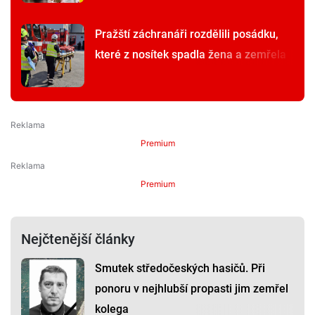
Pražští záchranáři rozdělili posádku,
které z nosítek spadla žena a zemřela
Premium
Premium
Nejčtenější články
Smutek středočeských hasičů. Při
ponoru v nejhlubší propasti jim zemřel
kolega