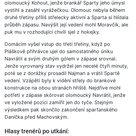
olomoucký Kohout, jenže brankář Sparty jeho úmysl
vystihl a zasáhl vyrážečkou. Olomouc nebyla během
druhé třetiny příliš střelecky aktivní a Sparta si hlídala
průběh zápasu. Navýšit její vedení mohl Moravčík, ale
puk mu v rozhodující chvíli sjel z hokejky.
Domácím vyšel vstup do třetí třetiny, když po
Pláškově přihrávce ujel do samostatného úniku
Navrátil a svým druhým gólem v zápase srovnal.
Jenže vyrovnaný stav vydržel jen necelé čtyři minuty,
poté se z dorážky prosadil Najman a vrátil Spartě
vedení. Vzápětí byly k vidění střely do brankové
konstrukce na obou stranách hřiště. Nejdříve mohl
potřetí v zápase skórovat olomoucký Navrátil, jenže
ve vyložené pozici zamířil jen do tyče. Stejným
výsledkem pak skončilo zakončení sparťanského
Daníčka před Machovským.
Hlasy trenérů po utkání: