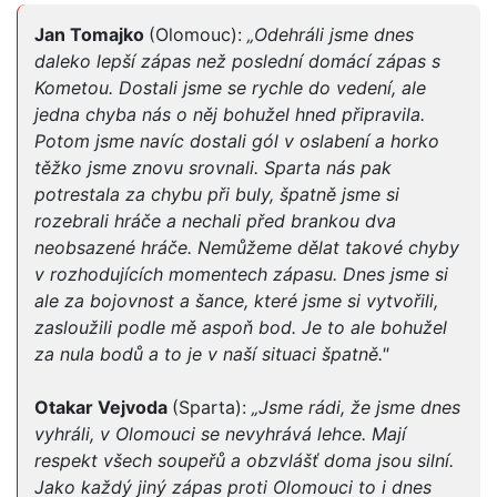
Jan Tomajko
(Olomouc):
„Odehráli jsme dnes
daleko lepší zápas než poslední domácí zápas s
Kometou. Dostali jsme se rychle do vedení, ale
jedna chyba nás o něj bohužel hned připravila.
Potom jsme navíc dostali gól v oslabení a horko
těžko jsme znovu srovnali. Sparta nás pak
potrestala za chybu při buly, špatně jsme si
rozebrali hráče a nechali před brankou dva
neobsazené hráče. Nemůžeme dělat takové chyby
v rozhodujících momentech zápasu. Dnes jsme si
ale za bojovnost a šance, které jsme si vytvořili,
zasloužili podle mě aspoň bod. Je to ale bohužel
za nula bodů a to je v naší situaci špatně."
Otakar Vejvoda
(Sparta):
„Jsme rádi, že jsme dnes
vyhráli, v Olomouci se nevyhrává lehce. Mají
respekt všech soupeřů a obzvlášť doma jsou silní.
Jako každý jiný zápas proti Olomouci to i dnes