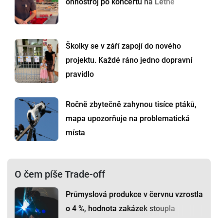
ohňostroj po koncertu na Letné
Školky se v září zapojí do nového
projektu. Každé ráno jedno dopravní
pravidlo
Ročně zbytečně zahynou tisíce ptáků,
mapa upozorňuje na problematická
místa
O čem píše Trade-off
Průmyslová produkce v červnu vzrostla
o 4 %, hodnota zakázek stoupla