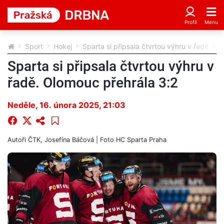
Sport
Hokej
Sparta si připsala čtvrtou výhru v řadě. Ol
Sparta si připsala čtvrtou výhru v
řadě. Olomouc přehrála 3:2
Neděle, 16. února 2025, 21:03
Autoři
ČTK, Josefína Báčová
| Foto
HC Sparta Praha