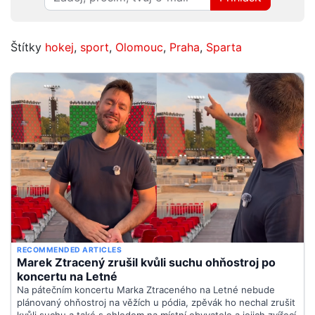
Štítky
hokej
,
sport
,
Olomouc
,
Praha
,
Sparta