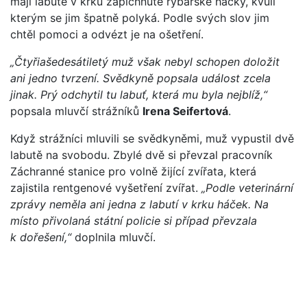
mají labutě v krku zapíchnuté rybářské háčky, kvůli
kterým se jim špatně polyká. Podle svých slov jim
chtěl pomoci a odvézt je na ošetření.
„Čtyřiašedesátiletý muž však nebyl schopen doložit
ani jedno tvrzení. Svědkyně popsala událost zcela
jinak. Prý odchytil tu labuť, která mu byla nejblíž,“
popsala mluvčí strážníků
Irena Seifertová
.
Když strážníci mluvili se svědkyněmi, muž vypustil dvě
labutě na svobodu. Zbylé dvě si převzal pracovník
Záchranné stanice pro volně žijící zvířata, která
zajistila rentgenové vyšetření zvířat.
„Podle veterinární
zprávy neměla ani jedna z labutí v krku háček. Na
místo přivolaná státní policie si případ převzala
k dořešení,“
doplnila mluvčí.