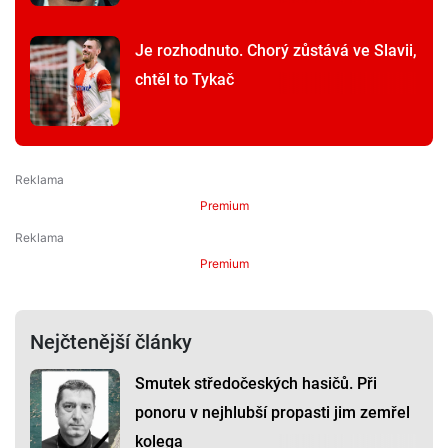
Je rozhodnuto. Chorý zůstává ve Slavii,
chtěl to Tykač
Premium
Premium
Nejčtenější články
Smutek středočeských hasičů. Při
ponoru v nejhlubší propasti jim zemřel
kolega