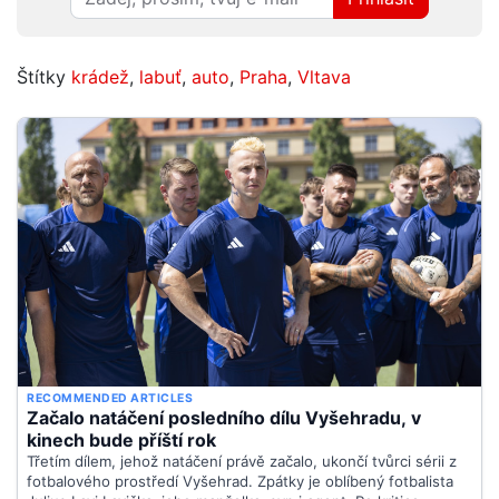
Štítky
krádež
,
labuť
,
auto
,
Praha
,
Vltava