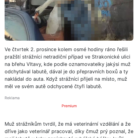
Ve čtvrtek 2. prosince kolem osmé hodiny ráno řešili
pražští strážníci netradiční případ ve Strakonické ulici
na břehu Vltavy, kde podle oznamovatelky jakýsi muž
odchytával labutě, dával je do přepravních boxů a ty
nakládal do auta. Když strážníci přijeli na místo, muž
měl ve svém autě odchycené čtyři labutě.
Premium
Muž strážníkům tvrdil, že má veterinární vzdělání a že
dříve jako veterinář pracoval, díky čmuž prý poznal, že