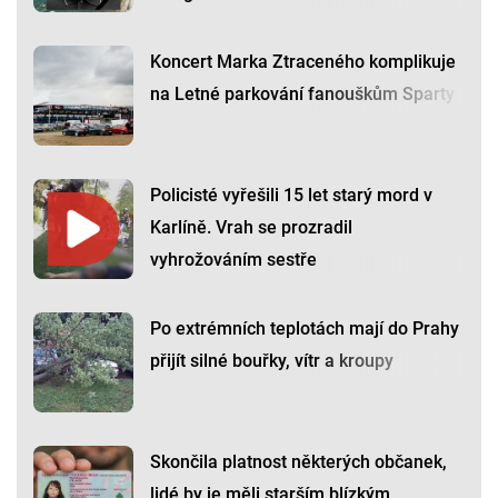
Koncert Marka Ztraceného komplikuje
na Letné parkování fanouškům Sparty
Policisté vyřešili 15 let starý mord v
Karlíně. Vrah se prozradil
vyhrožováním sestře
Po extrémních teplotách mají do Prahy
přijít silné bouřky, vítr a kroupy
Skončila platnost některých občanek,
lidé by je měli starším blízkým