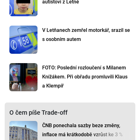
autistovi z Letné
V Letňanech zemřel motorkář, srazil se
s osobním autem
FOTO: Poslední rozloučení s Milanem
Knížákem. Při obřadu promluvili Klaus
a Klempíř
O čem píše Trade-off
ČNB ponechala sazby beze změny,
inflace má krátkodobě vzrůst ke 3 %