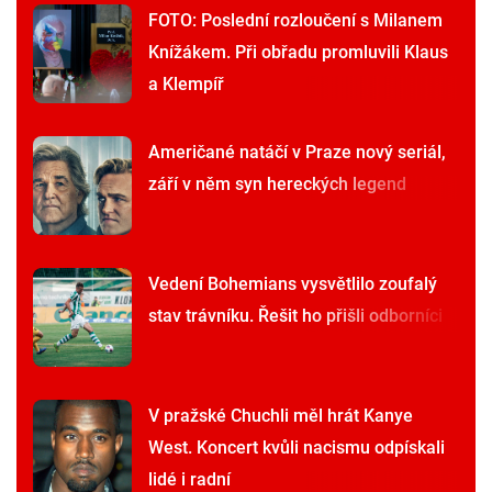
FOTO: Poslední rozloučení s Milanem
Knížákem. Při obřadu promluvili Klaus
a Klempíř
Američané natáčí v Praze nový seriál,
září v něm syn hereckých legend
Vedení Bohemians vysvětlilo zoufalý
stav trávníku. Řešit ho přišli odborníci
V pražské Chuchli měl hrát Kanye
West. Koncert kvůli nacismu odpískali
lidé i radní