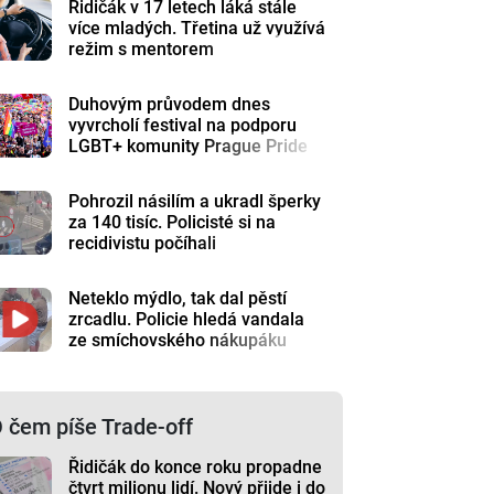
Řidičák v 17 letech láká stále
více mladých. Třetina už využívá
režim s mentorem
Duhovým průvodem dnes
vyvrcholí festival na podporu
LGBT+ komunity Prague Pride
Pohrozil násilím a ukradl šperky
za 140 tisíc. Policisté si na
recidivistu počíhali
Neteklo mýdlo, tak dal pěstí
zrcadlu. Policie hledá vandala
ze smíchovského nákupáku
 čem píše Trade-off
Řidičák do konce roku propadne
čtvrt milionu lidí. Nový přijde i do