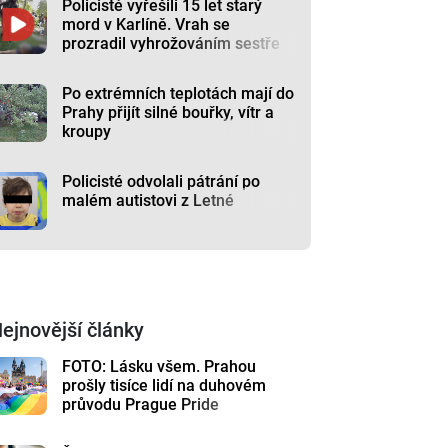
Policisté vyřešili 15 let starý
mord v Karlíně. Vrah se
prozradil vyhrožováním sestře
Po extrémních teplotách mají do
Prahy přijít silné bouřky, vítr a
kroupy
Policisté odvolali pátrání po
malém autistovi z Letné
ejnovější články
FOTO: Lásku všem. Prahou
prošly tisíce lidí na duhovém
průvodu Prague Pride