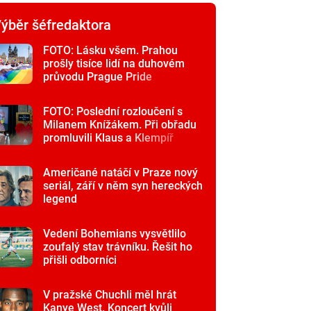
ýběr šéfredaktora
FOTO: Lásku všem. Prahou
prošly tisíce lidí na duhovém
průvodu Prague Pride
FOTO: Poslední rozloučení s
Milanem Knížákem. Při obřadu
promluvili Klaus a Klempíř
Američané natáčí v Praze nový
seriál, září v něm syn hereckých
legend
Vedení Bohemians vysvětlilo
zoufalý stav trávníku. Řešit ho
přišli odborníci
V pražské Chuchli měl hrát
Kanye West. Koncert kvůli