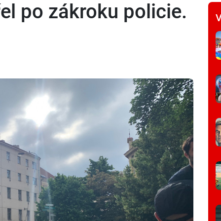
l po zákroku policie.
V