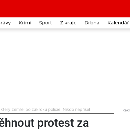
rávy
Krimi
Sport
Z kraje
Drbna
Kalendář 
který zemřel po zákroku policie. Nikdo nepřišel
ěhnout protest za