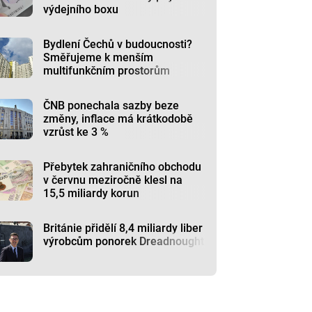
výdejního boxu
Bydlení Čechů v budoucnosti?
Směřujeme k menším
multifunkčním prostorům
ČNB ponechala sazby beze
změny, inflace má krátkodobě
vzrůst ke 3 %
Přebytek zahraničního obchodu
v červnu meziročně klesl na
15,5 miliardy korun
Británie přidělí 8,4 miliardy liber
výrobcům ponorek Dreadnought