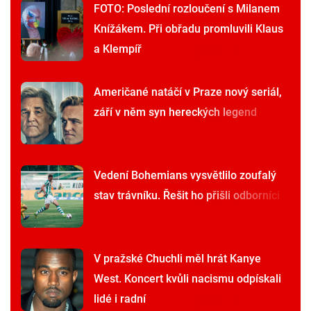
FOTO: Poslední rozloučení s Milanem
Knížákem. Při obřadu promluvili Klaus
a Klempíř
Američané natáčí v Praze nový seriál,
září v něm syn hereckých legend
Vedení Bohemians vysvětlilo zoufalý
stav trávníku. Řešit ho přišli odborníci
V pražské Chuchli měl hrát Kanye
West. Koncert kvůli nacismu odpískali
lidé i radní