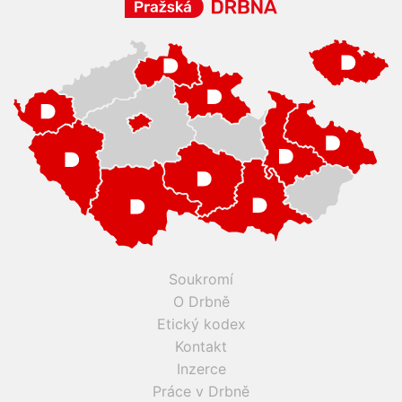
Soukromí
O Drbně
Etický kodex
Kontakt
Inzerce
Práce v Drbně