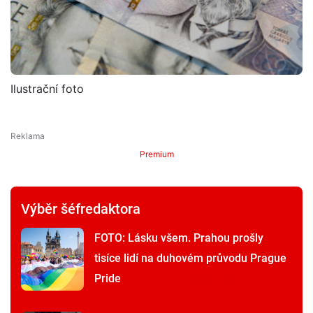
Ilustrační foto
Premium
Výběr šéfredaktora
FOTO: Lásku všem. Prahou prošly
tisíce lidí na duhovém průvodu Prague
Pride