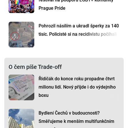
Prague Pride
Pohrozil násilím a ukradl šperky za 140
tisíc. Policisté si na recidivistu počíhali
O čem píše Trade-off
Řidičák do konce roku propadne čtvrt
milionu lidí. Nový přijde i do výdejního
boxu
Bydlení Čechů v budoucnosti?
Směřujeme k menším multifunkčním