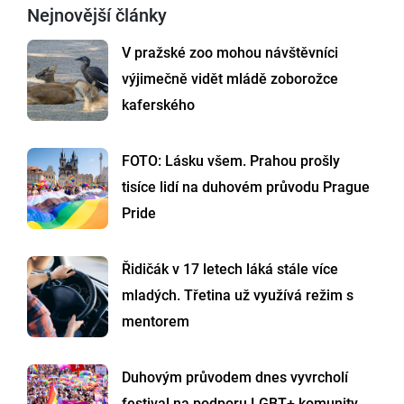
Nejnovější články
V pražské zoo mohou návštěvníci
výjimečně vidět mládě zoborožce
kaferského
FOTO: Lásku všem. Prahou prošly
tisíce lidí na duhovém průvodu Prague
Pride
Řidičák v 17 letech láká stále více
mladých. Třetina už využívá režim s
mentorem
Duhovým průvodem dnes vyvrcholí
festival na podporu LGBT+ komunity