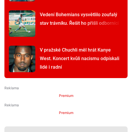
Vedení Bohemians vysvětlilo zoufalý
stav trávníku. Řešit ho přišli odborníci
V pražské Chuchli měl hrát Kanye
West. Koncert kvůli nacismu odpískali
lidé i radní
Premium
Premium