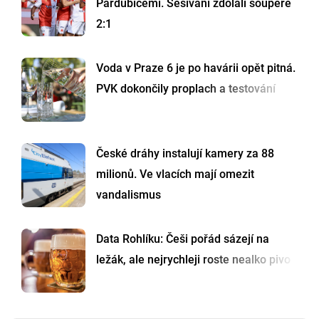
Pardubicemi. Sešívaní zdolali soupeře
2:1
Voda v Praze 6 je po havárii opět pitná.
PVK dokončily proplach a testování
České dráhy instalují kamery za 88
milionů. Ve vlacích mají omezit
vandalismus
Data Rohlíku: Češi pořád sázejí na
ležák, ale nejrychleji roste nealko pivo