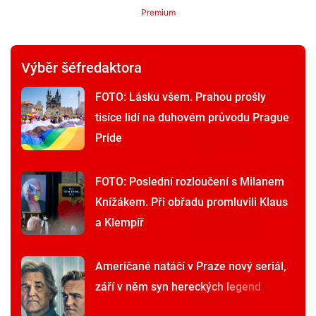
Premium
Výběr šéfredaktora
FOTO: Lásku všem. Prahou prošly
tisíce lidí na duhovém průvodu Prague
Pride
FOTO: Poslední rozloučení s Milanem
Knížákem. Při obřadu promluvili Klaus
a Klempíř
Američané natáčí v Praze nový seriál,
září v něm syn hereckých legend