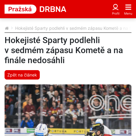
Hokejisté Sparty podlehli v sedmém zápasu Kometě a na finá
Hokejisté Sparty podlehli
v sedmém zápasu Kometě a na
finále nedosáhli
Zpět na článek