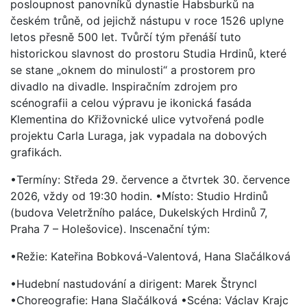
posloupnost panovníků dynastie Habsburků na
českém trůně, od jejichž nástupu v roce 1526 uplyne
letos přesně 500 let. Tvůrčí tým přenáší tuto
historickou slavnost do prostoru Studia Hrdinů, které
se stane „oknem do minulosti“ a prostorem pro
divadlo na divadle. Inspiračním zdrojem pro
scénografii a celou výpravu je ikonická fasáda
Klementina do Křižovnické ulice vytvořená podle
projektu Carla Luraga, jak vypadala na dobových
grafikách.
•Termíny: Středa 29. července a čtvrtek 30. července
2026, vždy od 19:30 hodin. •Místo: Studio Hrdinů
(budova Veletržního paláce, Dukelských Hrdinů 7,
Praha 7 – Holešovice). Inscenační tým:
•Režie: Kateřina Bobková-Valentová, Hana Slačálková
•Hudební nastudování a dirigent: Marek Štryncl
•Choreografie: Hana Slačálková •Scéna: Václav Krajc