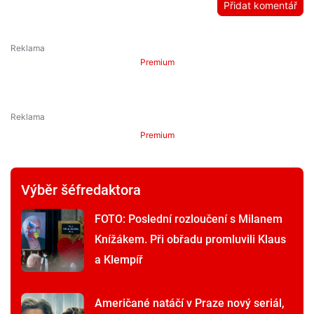
Přidat komentář
Premium
Premium
Výběr šéfredaktora
FOTO: Poslední rozloučení s Milanem
Knížákem. Při obřadu promluvili Klaus
a Klempíř
Američané natáčí v Praze nový seriál,