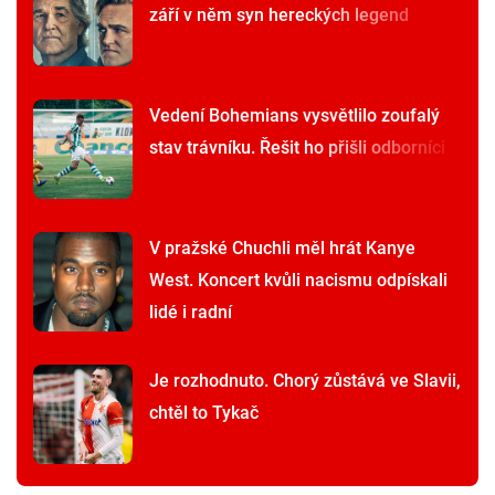
září v něm syn hereckých legend
Vedení Bohemians vysvětlilo zoufalý
stav trávníku. Řešit ho přišli odborníci
V pražské Chuchli měl hrát Kanye
West. Koncert kvůli nacismu odpískali
lidé i radní
Je rozhodnuto. Chorý zůstává ve Slavii,
chtěl to Tykač