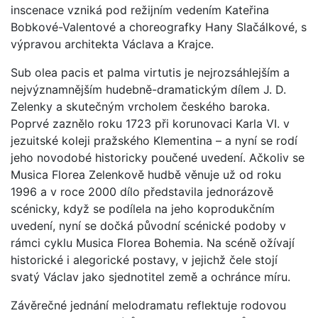
inscenace vzniká pod režijním vedením Kateřina
Bobkové-Valentové a choreografky Hany Slačálkové, s
výpravou architekta Václava a Krajce.
Sub olea pacis et palma virtutis je nejrozsáhlejším a
nejvýznamnějším hudebně-dramatickým dílem J. D.
Zelenky a skutečným vrcholem českého baroka.
Poprvé zaznělo roku 1723 při korunovaci Karla VI. v
jezuitské koleji pražského Klementina – a nyní se rodí
jeho novodobé historicky poučené uvedení. Ačkoliv se
Musica Florea Zelenkově hudbě věnuje už od roku
1996 a v roce 2000 dílo představila jednorázově
scénicky, když se podílela na jeho koprodukčním
uvedení, nyní se dočká původní scénické podoby v
rámci cyklu Musica Florea Bohemia. Na scéně ožívají
historické i alegorické postavy, v jejichž čele stojí
svatý Václav jako sjednotitel země a ochránce míru.
Závěrečné jednání melodramatu reflektuje rodovou