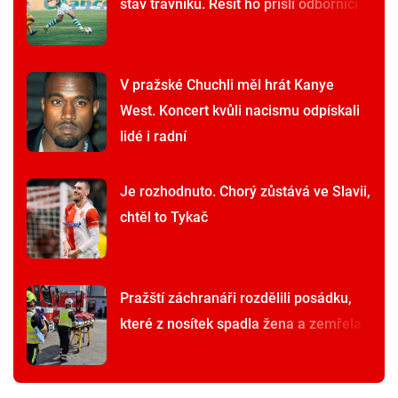
stav trávníku. Řešit ho přišli odborníci
V pražské Chuchli měl hrát Kanye
West. Koncert kvůli nacismu odpískali
lidé i radní
Je rozhodnuto. Chorý zůstává ve Slavii,
chtěl to Tykač
Pražští záchranáři rozdělili posádku,
které z nosítek spadla žena a zemřela