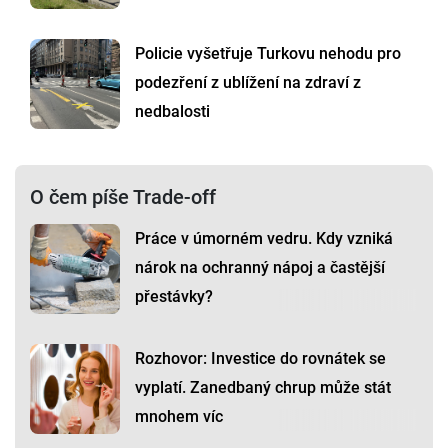
Policie vyšetřuje Turkovu nehodu pro
podezření z ublížení na zdraví z
nedbalosti
O čem píše Trade-off
Práce v úmorném vedru. Kdy vzniká
nárok na ochranný nápoj a častější
přestávky?
Rozhovor: Investice do rovnátek se
vyplatí. Zanedbaný chrup může stát
mnohem víc