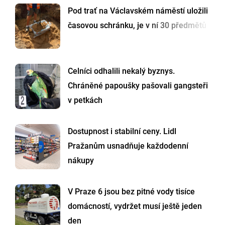
Pod trať na Václavském náměstí uložili
časovou schránku, je v ní 30 předmětů
Celníci odhalili nekalý byznys.
Chráněné papoušky pašovali gangsteři
v petkách
Dostupnost i stabilní ceny. Lidl
Pražanům usnadňuje každodenní
nákupy
V Praze 6 jsou bez pitné vody tisíce
domácností, vydržet musí ještě jeden
den