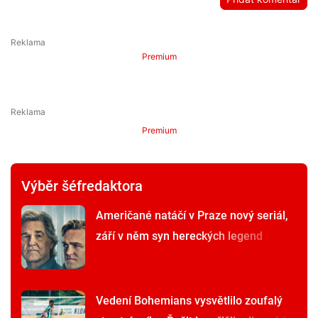
Premium
Premium
Výběr šéfredaktora
Američané natáčí v Praze nový seriál,
září v něm syn hereckých legend
Vedení Bohemians vysvětlilo zoufalý