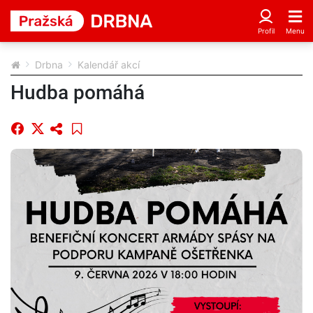
Drbna
Kalendář akcí
Hudba pomáhá