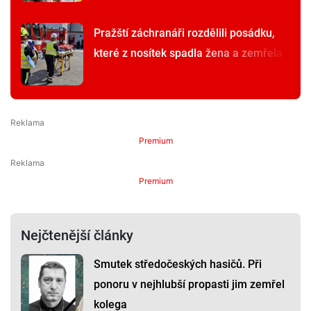
Pražští záchranáři rozdělili posádku,
které z nosítek spadla žena a zemřela
Premium
Premium
Nejčtenější články
Smutek středočeských hasičů. Při
ponoru v nejhlubší propasti jim zemřel
kolega