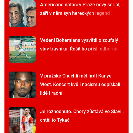
Američané natáčí v Praze nový seriál,
září v něm syn hereckých legend
Vedení Bohemians vysvětlilo zoufalý
stav trávníku. Řešit ho přišli odborníci
V pražské Chuchli měl hrát Kanye
West. Koncert kvůli nacismu odpískali
lidé i radní
Je rozhodnuto. Chorý zůstává ve Slavii,
chtěl to Tykač