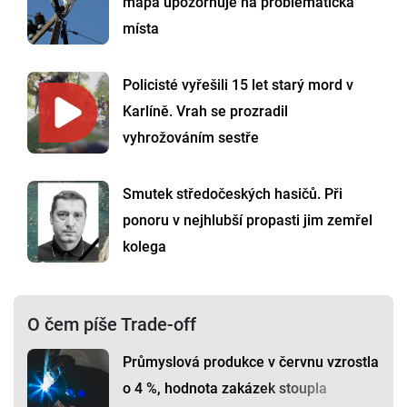
mapa upozorňuje na problematická
místa
Policisté vyřešili 15 let starý mord v
Karlíně. Vrah se prozradil
vyhrožováním sestře
Smutek středočeských hasičů. Při
ponoru v nejhlubší propasti jim zemřel
kolega
O čem píše Trade-off
Průmyslová produkce v červnu vzrostla
o 4 %, hodnota zakázek stoupla