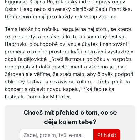
Eggnoise, Krajina Ró, rakouský indie-popový objev
Oskar Haag nebo slovenský písničkář Zabiť Františka.
Děti i senioři mají jako každý rok vstup zdarma.
Téma letošního ročníku reaguje na nejistotu, se kterou
se dnes potýká nezávislá kultura i samotný festival.
Habrovku dlouhodobě ovlivňuje úbytek financování i
proměna okolního prostoru kvůli intenzivní výstavbě v
okolí Budějovické. „Stačí škrtnout položku v rozpočtu
nebo postavit další development a všechno je jinak.
Zároveň ale věříme, že stačí málo, aby člověk podpořil
oblíbený festival a nezávislou kulturu – třeba přijít na
koncert a objevit novou kapelu,“ říká ředitelka
festivalu Dominika Mithofer.
Chceš mít přehled o tom, co se
děje kolem tebe?
Přihlásit