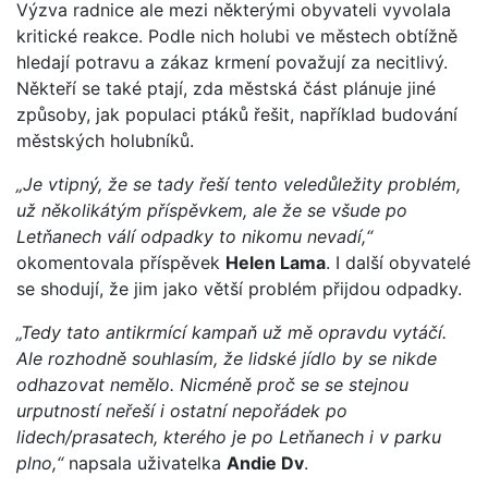
Výzva radnice ale mezi některými obyvateli vyvolala
kritické reakce. Podle nich holubi ve městech obtížně
hledají potravu a zákaz krmení považují za necitlivý.
Někteří se také ptají, zda městská část plánuje jiné
způsoby, jak populaci ptáků řešit, například budování
městských holubníků.
„Je vtipný, že se tady řeší tento veledůležity problém,
už několikátým příspěvkem, ale že se všude po
Letňanech válí odpadky to nikomu nevadí,“
okomentovala příspěvek
Helen Lama
. I další obyvatelé
se shodují, že jim jako větší problém přijdou odpadky.
„Tedy tato antikrmící kampaň už mě opravdu vytáčí.
Ale rozhodně souhlasím, že lidské jídlo by se nikde
odhazovat nemělo. Nicméně proč se se stejnou
urputností neřeší i ostatní nepořádek po
lidech/prasatech, kterého je po Letňanech i v parku
plno,“
napsala uživatelka
Andie Dv
.