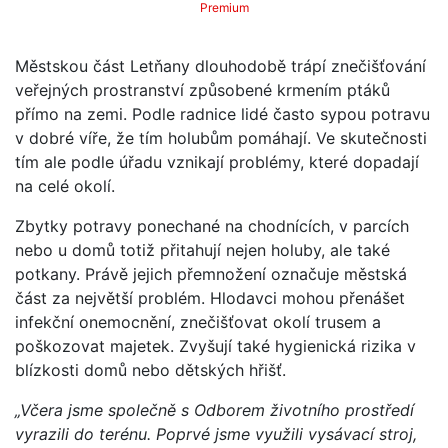
Premium
Městskou část Letňany dlouhodobě trápí znečišťování
veřejných prostranství způsobené krmením ptáků
přímo na zemi. Podle radnice lidé často sypou potravu
v dobré víře, že tím holubům pomáhají. Ve skutečnosti
tím ale podle úřadu vznikají problémy, které dopadají
na celé okolí.
Zbytky potravy ponechané na chodnících, v parcích
nebo u domů totiž přitahují nejen holuby, ale také
potkany. Právě jejich přemnožení označuje městská
část za největší problém. Hlodavci mohou přenášet
infekční onemocnění, znečišťovat okolí trusem a
poškozovat majetek. Zvyšují také hygienická rizika v
blízkosti domů nebo dětských hřišť.
„Včera jsme společně s Odborem životního prostředí
vyrazili do terénu. Poprvé jsme využili vysávací stroj,