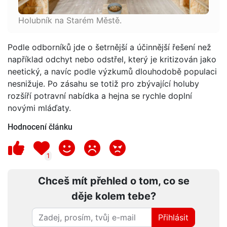
Holubník na Starém Městě.
Podle odborníků jde o šetrnější a účinnější řešení než
například odchyt nebo odstřel, který je kritizován jako
neetický, a navíc podle výzkumů dlouhodobě populaci
nesnižuje. Po zásahu se totiž pro zbývající holuby
rozšíří potravní nabídka a hejna se rychle doplní
novými mláďaty.
Hodnocení článku
1
Chceš mít přehled o tom, co se
děje kolem tebe?
Přihlásit