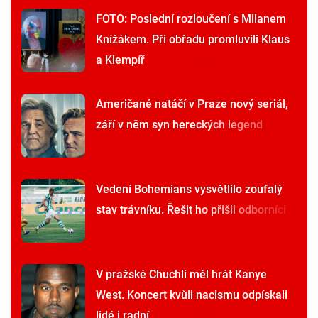
FOTO: Poslední rozloučení s Milanem
Knížákem. Při obřadu promluvili Klaus
a Klempíř
Američané natáčí v Praze nový seriál,
září v něm syn hereckých legend
Vedení Bohemians vysvětlilo zoufalý
stav trávníku. Řešit ho přišli odborníci
V pražské Chuchli měl hrát Kanye
West. Koncert kvůli nacismu odpískali
lidé i radní