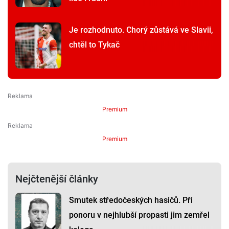
Je rozhodnuto. Chorý zůstává ve Slavii,
chtěl to Tykač
Premium
Premium
Nejčtenější články
Smutek středočeských hasičů. Při
ponoru v nejhlubší propasti jim zemřel