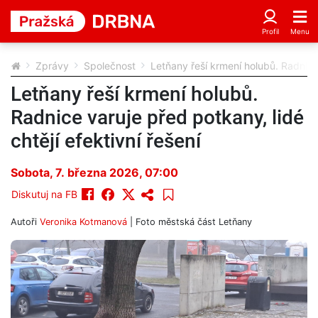
Zprávy
Společnost
Letňany řeší krmení holubů. Radnice 
Letňany řeší krmení holubů.
Radnice varuje před potkany, lidé
chtějí efektivní řešení
Sobota, 7. března 2026, 07:00
Diskutuj na FB
Autoři
Veronika Kotmanová
| Foto
městská část Letňany