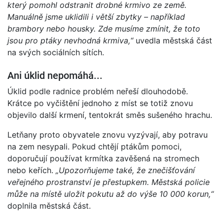
který pomohl odstranit drobné krmivo ze země.
Manuálně jsme uklidili i větší zbytky – například
brambory nebo housky. Zde musíme zmínit, že toto
jsou pro ptáky nevhodná krmiva,“
uvedla městská část
na svých sociálních sítích.
Ani úklid nepomáhá...
Úklid podle radnice problém neřeší dlouhodobě.
Krátce po vyčištění jednoho z míst se totiž znovu
objevilo další krmení, tentokrát směs sušeného hrachu.
Letňany proto obyvatele znovu vyzývají, aby potravu
na zem nesypali. Pokud chtějí ptákům pomoci,
doporučují používat krmítka zavěšená na stromech
nebo keřích.
„Upozorňujeme také, že znečišťování
veřejného prostranství je přestupkem. Městská policie
může na místě uložit pokutu až do výše 10 000 korun,“
doplnila městská část.