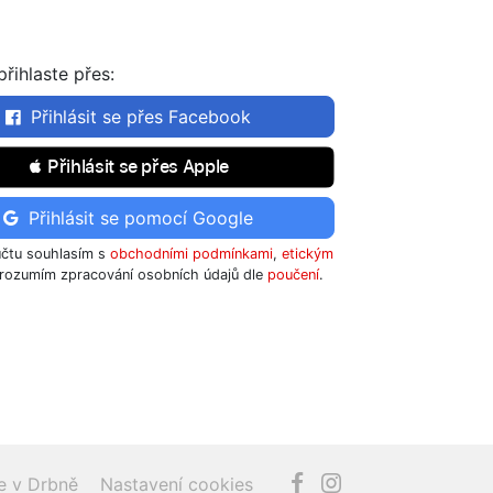
řihlaste přes:
Přihlásit se přes Facebook
 Přihlásit se přes Apple
Přihlásit se pomocí Google
účtu souhlasím s
obchodními podmínkami
,
etickým
rozumím zpracování osobních údajů dle
poučení
.
e v Drbně
Nastavení cookies