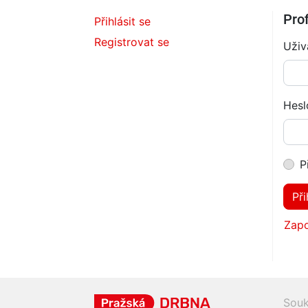
Prof
Přihlásit se
Registrovat se
Uživ
Hesl
P
Při
Zapo
Souk