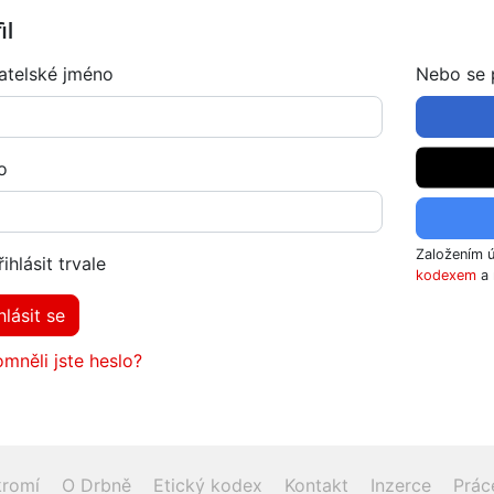
il
atelské jméno
Nebo se p
o
Založením 
řihlásit trvale
kodexem
a 
hlásit se
mněli jste heslo?
romí
O Drbně
Etický kodex
Kontakt
Inzerce
Prác